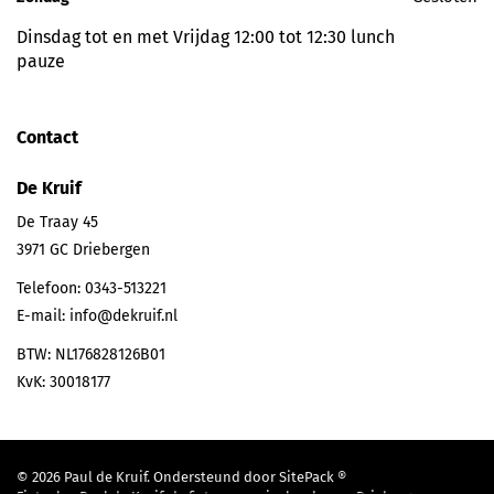
Dinsdag tot en met Vrijdag 12:00 tot 12:30 lunch
pauze
Contact
De Kruif
De Traay 45
3971 GC
Driebergen
Telefoon:
0343-513221
E-mail:
info@dekruif.nl
BTW: NL176828126B01
KvK: 30018177
© 2026 Paul de Kruif. Ondersteund door
SitePack ®