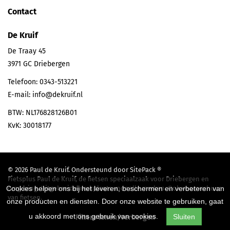
Contact
De Kruif
De Traay 45
3971 GC
Driebergen
Telefoon:
0343-513221
E-mail:
info@dekruif.nl
BTW: NL176828126B01
KvK: 30018177
© 2026 Paul de Kruif. Ondersteund door
SitePack ®
Fietsplus Paul de Kruif, de fietsen speciaalzaak voor Driebergen en
Cookies helpen ons bij het leveren, beschermen en verbeteren van
omgeving. Uitgebreide werkplaats voor alle merken. Ook voor verhuur
van fietsen.
onze producten en diensten. Door onze website te gebruiken, gaat
Sitemap
u akkoord met ons gebruik van cookies.
Sluiten
Filters tonen/verbergen