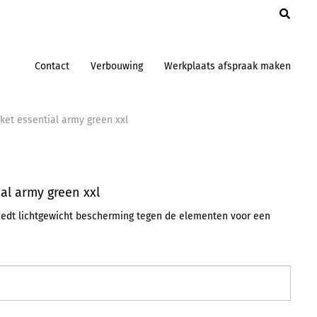
en
Contact
Verbouwing
Werkplaats afspraak maken
cket essential army green xxl
ial army green xxl
iedt lichtgewicht bescherming tegen de elementen voor een