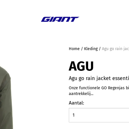
Aanbieding
Home
/
Kleding
/
Agu go rain ja
AGU
Agu go rain jacket essent
Onze functionele GO Regenjas b
aantrekkelij...
Aantal: