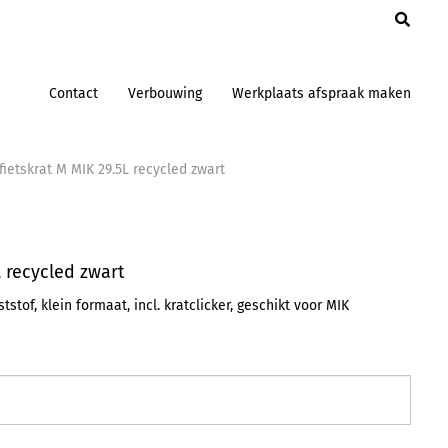
en
Contact
Verbouwing
Werkplaats afspraak maken
 fietskrat M MIK 29.5L recycled zwart
L recycled zwart
tstof, klein formaat, incl. kratclicker, geschikt voor MIK