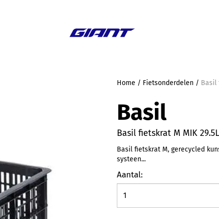
Aanbieding
Home
/
Fietsonderdelen
/
Basil
Basil
Basil fietskrat M MIK 29.5
Basil fietskrat M, gerecycled kuns
systeen...
Aantal: