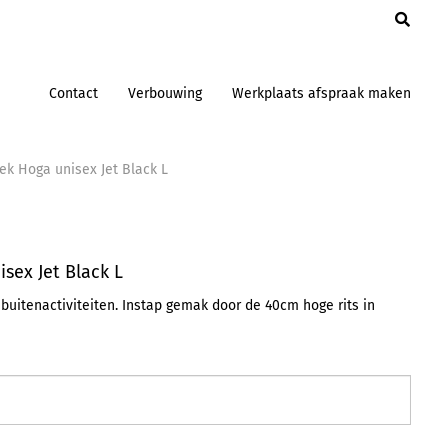
en
Contact
Verbouwing
Werkplaats afspraak maken
ek Hoga unisex Jet Black L
sex Jet Black L
 buitenactiviteiten. Instap gemak door de 40cm hoge rits in