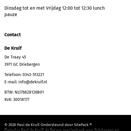
Dinsdag tot en met Vrijdag 12:00 tot 12:30 lunch
pauze
Contact
De Kruif
De Traay 45
3971 GC
Driebergen
Telefoon:
0343-513221
E-mail:
info@dekruif.nl
BTW: NL176828126B01
KvK: 30018177
© 2026 Paul de Kruif. Ondersteund door
SitePack ®
Fietsplus Paul de Kruif, de fietsen speciaalzaak voor Driebergen en