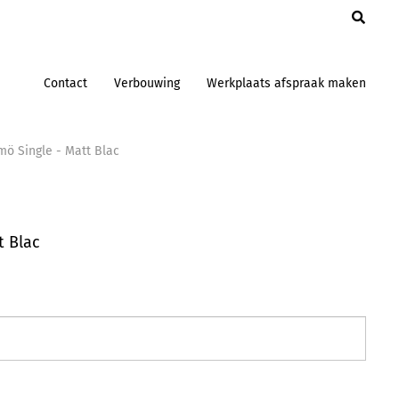
en
Contact
Verbouwing
Werkplaats afspraak maken
mö Single - Matt Blac
t Blac