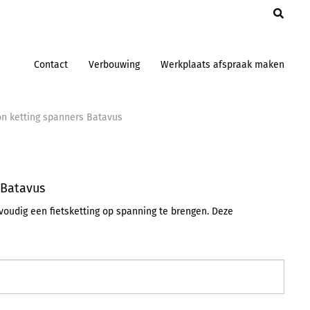
en
Contact
Verbouwing
Werkplaats afspraak maken
n ketting spanners Batavus
 Batavus
udig een fietsketting op spanning te brengen. Deze