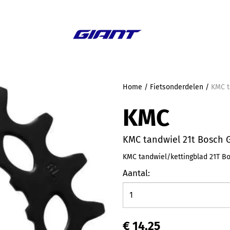
Aanbieding
Home
/
Fietsonderdelen
/
KMC t
KMC
KMC tandwiel 21t Bosch G
KMC tandwiel/kettingblad 21T Bos
Aantal:
€ 14,25