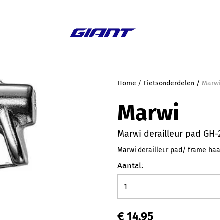
Aanbieding
Home
/
Fietsonderdelen
/
Marwi
Marwi
Marwi derailleur pad GH-
Marwi derailleur pad/ frame ha
Aantal:
€ 14,95