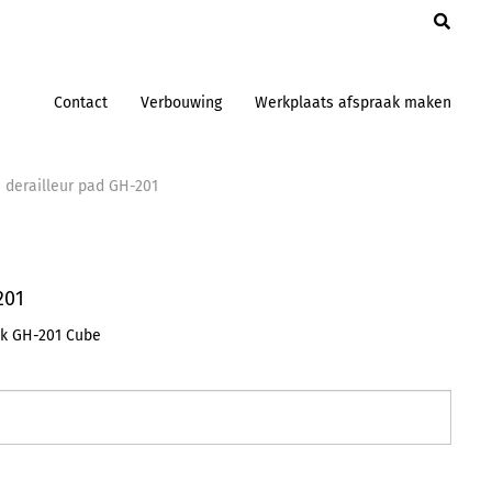
en
Contact
Verbouwing
Werkplaats afspraak maken
 derailleur pad GH-201
201
ak GH-201 Cube