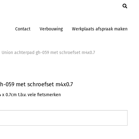
en
Contact
Verbouwing
Werkplaats afspraak maken
 Union achterpad gh-059 met schroefset m4x0.7
h-059 met schroefset m4x0.7
x 0.7cm t.b.v. vele fietsmerken