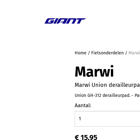
Aanbieding
Home
/
Fietsonderdelen
/
Marwi
Marwi
Marwi Union derailleurpad
Union GH-312 derailleurpad. - P
Aantal:
€ 15,95