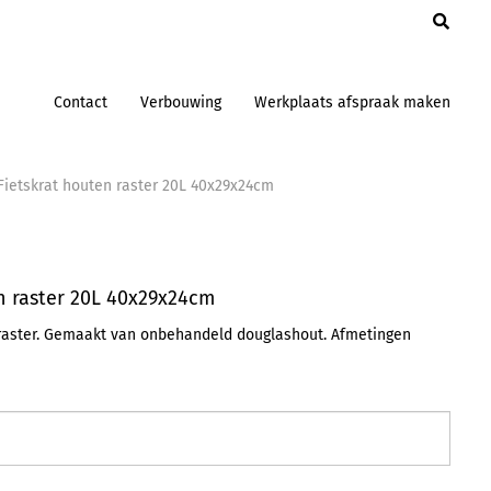
en
Contact
Verbouwing
Werkplaats afspraak maken
Fietskrat houten raster 20L 40x29x24cm
n raster 20L 40x29x24cm
raster. Gemaakt van onbehandeld douglashout. Afmetingen