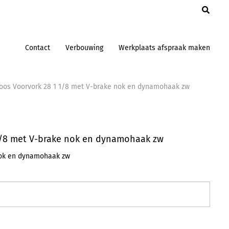
en
Contact
Verbouwing
Werkplaats afspraak maken
oos Voorvork 28 1 1/8 met V-brake nok en dynamohaak zw
1/8 met V-brake nok en dynamohaak zw
nok en dynamohaak zw