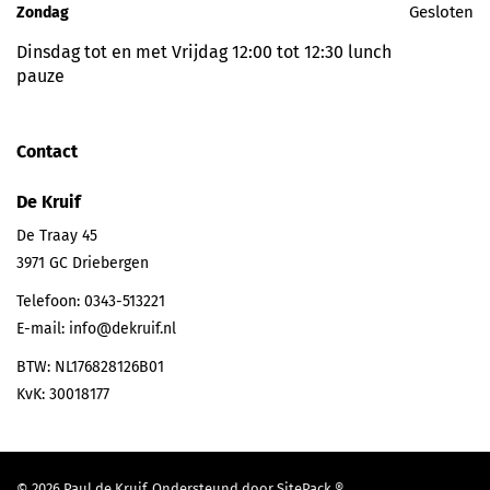
Gesloten
Zondag
Dinsdag tot en met Vrijdag 12:00 tot 12:30 lunch
pauze
Contact
De Kruif
De Traay 45
3971 GC
Driebergen
Telefoon:
0343-513221
E-mail:
info@dekruif.nl
BTW: NL176828126B01
KvK: 30018177
© 2026 Paul de Kruif. Ondersteund door
SitePack ®