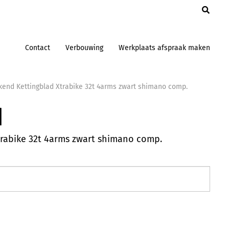
en
Contact
Verbouwing
Werkplaats afspraak maken
end Kettingblad Xtrabike 32t 4arms zwart shimano comp.
d
rabike 32t 4arms zwart shimano comp.