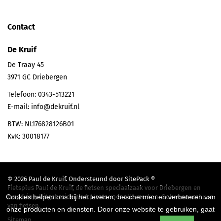
Contact
De Kruif
De Traay 45
3971 GC
Driebergen
Telefoon:
0343-513221
E-mail:
info@dekruif.nl
BTW: NL176828126B01
KvK: 30018177
© 2026 Paul de Kruif. Ondersteund door
SitePack ®
Fietsplus Paul de Kruif, de fietsen speciaalzaak voor Driebergen en
Cookies helpen ons bij het leveren, beschermen en verbeteren van
omgeving. Uitgebreide werkplaats voor alle merken. Ook voor verhuur
van fietsen.
onze producten en diensten. Door onze website te gebruiken, gaat
Sitemap