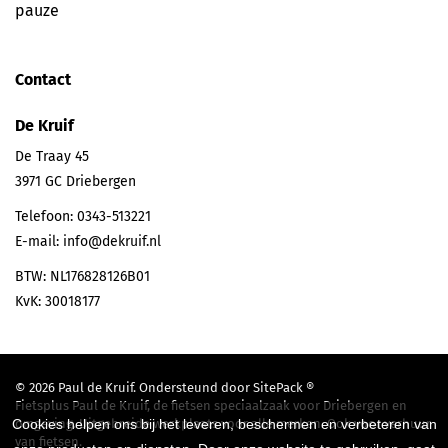
pauze
Contact
De Kruif
De Traay 45
3971 GC
Driebergen
Telefoon:
0343-513221
E-mail:
info@dekruif.nl
BTW: NL176828126B01
KvK: 30018177
© 2026 Paul de Kruif. Ondersteund door
SitePack ®
Fietsplus Paul de Kruif, de fietsen speciaalzaak voor Driebergen en
omgeving. Uitgebreide werkplaats voor alle merken. Ook voor verhuur
Cookies helpen ons bij het leveren, beschermen en verbeteren van
van fietsen.