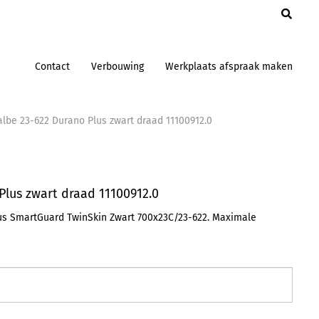
en
Contact
Verbouwing
Werkplaats afspraak maken
lbe 23-622 Durano Plus zwart draad 11100912.0
lus zwart draad 11100912.0
s SmartGuard TwinSkin Zwart 700x23C/23-622. Maximale