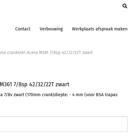
en
Contact
Verbouwing
Werkplaats afspraak maken
no crankstel Acera M361 7/8sp 42/32/22T zwart
M361 7/8sp 42/32/22T zwart
a 7/8v zwart (170mm crank)diepte: - 4 mm (voor BSA trapas