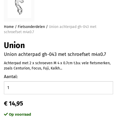
Home
/
Fietsonderdelen
/
Union achterpad gh-043 met
schroefset m4x0.7
Union
Union achterpad gh-043 met schroefset m4x0.7
Achterpad met 2 x schroeven M 4 x 0.7cm t.b.v. vele fietsmerken,
zoals Centurion, Focus, Fuji, Kalkh...
Aantal:
€ 14,95
Op voorraad