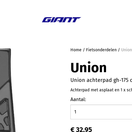
Aanbieding
Home
/
Fietsonderdelen
/
Union
Union
Union achterpad gh-175 c
Achterpad met asplaat en 1 x schr
Aantal:
€ 32,95