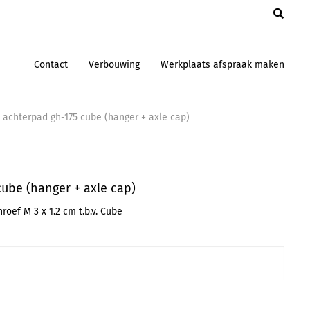
en
Contact
Verbouwing
Werkplaats afspraak maken
 achterpad gh-175 cube (hanger + axle cap)
ube (hanger + axle cap)
oef M 3 x 1.2 cm t.b.v. Cube