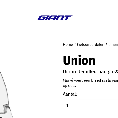
Aanbieding
Home
/
Fietsonderdelen
/
Union
Union
Union derailleurpad gh-
Marwi voert een breed scala van
op de ...
Aantal: