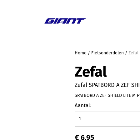
Aanbieding
Home
/
Fietsonderdelen
/
Zefal
Zefal
Zefal SPATBORD A ZEF SH
SPATBORD A ZEF SHIELD LITE M 
Aantal:
€ 6,95