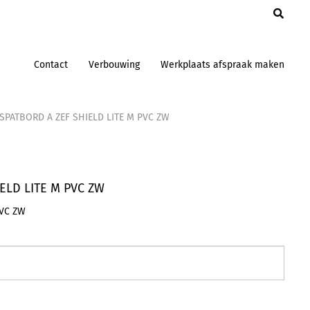
en
Contact
Verbouwing
Werkplaats afspraak maken
 SPATBORD A ZEF SHIELD LITE M PVC ZW
IELD LITE M PVC ZW
PVC ZW