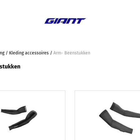
Aanbieding
ing
/
Kleding accessoires
/
Arm- Beenstukken
stukken