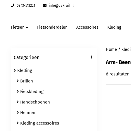
0343-513221
info@dekruif.nl
Fietsen
Fietsonderdelen
Accessoires
Kleding
Home
/
Kled
+
Categorieën
Arm- Been
Kleding
6 resultaten
Brillen
Fietskleding
Handschoenen
Helmen
Kleding accessoires