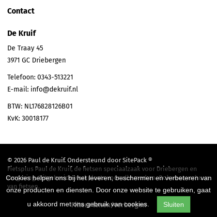
Contact
De Kruif
De Traay 45
3971 GC
Driebergen
Telefoon:
0343-513221
E-mail:
info@dekruif.nl
BTW: NL176828126B01
KvK: 30018177
© 2026 Paul de Kruif. Ondersteund door
SitePack ®
Fietsplus Paul de Kruif, de fietsen speciaalzaak voor Driebergen en
Cookies helpen ons bij het leveren, beschermen en verbeteren van
omgeving. Uitgebreide werkplaats voor alle merken. Ook voor verhuur
van fietsen.
onze producten en diensten. Door onze website te gebruiken, gaat
Sitemap
u akkoord met ons gebruik van cookies.
Sluiten
Filters tonen/verbergen