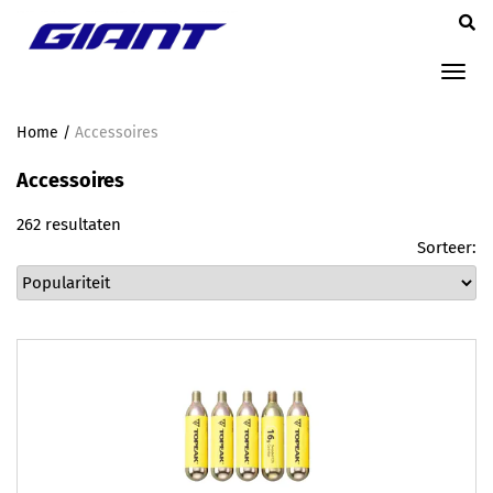
Tog
nav
Home
/
Accessoires
Accessoires
262 resultaten
Sorteer: